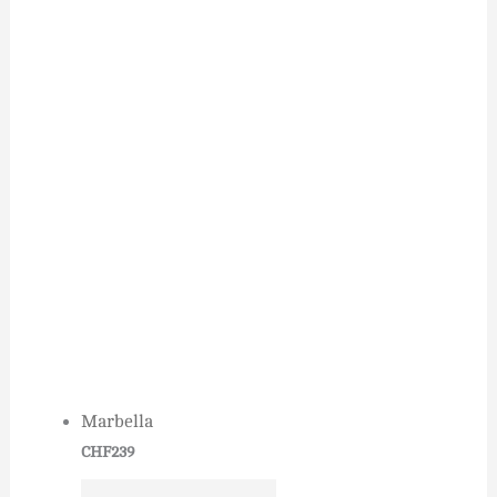
Marbella
CHF
239