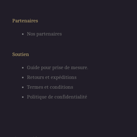
c
s
e
t
Partenaires
Nos partenaires
b
a
o
g
Soutien
o
r
Guide pour prise de mesure.
Retours et expéditions
k
a
Termes et conditions
m
Politique de confidentialité