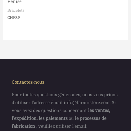
Venise
Bracelets
CHF
89
Contactez-nous
Pour toutes questions génértales, nous vous prions
d’utiliser l’adresse émail info@faranistore
.c
om. Si
vous avez des questions concernant
les ventes,
l’expédition, les paiements
ou
le processus de
fabrication
, veuillez utiliser l’émail: