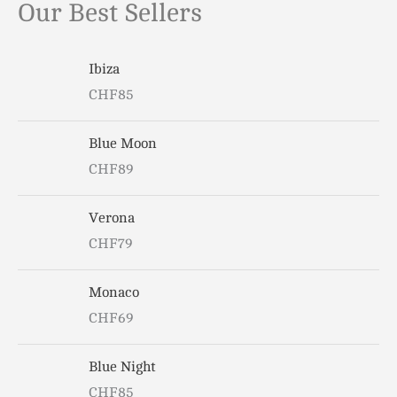
Our Best Sellers
u
r
Ibiza
CHF
85
:
Blue Moon
CHF
89
Verona
CHF
79
Monaco
CHF
69
Blue Night
CHF
85