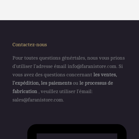
Contactez-nous
Pour toutes questions génértales, nous vous prions
d’utiliser l’adresse émail info@faranistore
.c
om. Si
vous avez des questions concernant
les ventes,
l’expédition, les paiements
ou
le processus de
fabrication
, veuillez utiliser l’émail:
sales@faranistore.com.