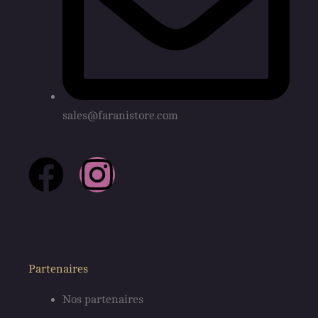
sales@faranistore.com
F
I
a
n
c
s
e
t
Partenaires
Nos partenaires
b
a