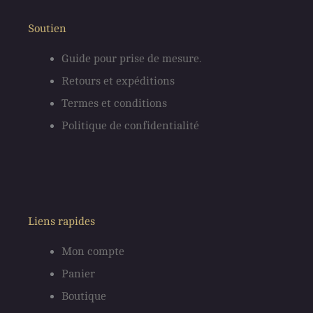
o
g
Soutien
o
r
Guide pour prise de mesure.
Retours et expéditions
k
a
Termes et conditions
m
Politique de confidentialité
Liens rapides
Mon compte
Panier
Boutique