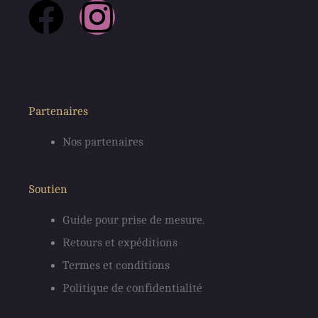
F
I
a
n
c
s
e
t
Partenaires
Nos partenaires
b
a
o
g
Soutien
o
r
Guide pour prise de mesure.
Retours et expéditions
k
a
Termes et conditions
m
Politique de confidentialité