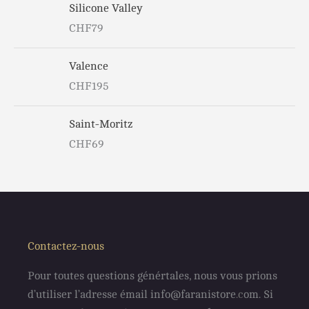
Silicone Valley
CHF
79
Valence
CHF
195
Saint-Moritz
CHF
69
Contactez-nous
Pour toutes questions génértales, nous vous prions
d’utiliser l’adresse émail info@faranistore
.c
om. Si