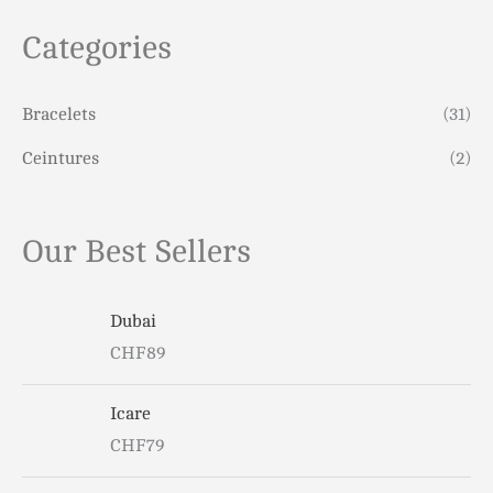
e
r
Categories
c
h
Bracelets
(31)
e
Ceintures
(2)
p
o
Our Best Sellers
u
r
Dubai
CHF
89
:
Icare
CHF
79