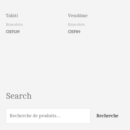
Tahiti
Vendôme
Bracelets
Bracelets
CHF
139
CHF
89
Search
R
e
c
Recherche
h