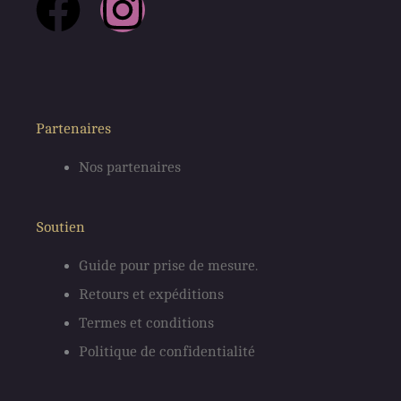
F
I
a
n
c
s
e
t
Partenaires
Nos partenaires
b
a
o
g
Soutien
o
r
Guide pour prise de mesure.
Retours et expéditions
k
a
Termes et conditions
m
Politique de confidentialité