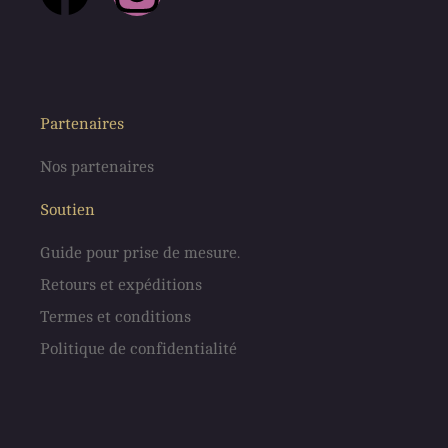
a
n
c
s
e
t
Partenaires
Nos partenaires
b
a
Soutien
o
g
Guide pour prise de mesure.
o
r
Retours et expéditions
Termes et conditions
k
a
Politique de confidentialité
m