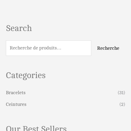
Search
R
e
c
Recherche
h
e
r
Categories
c
h
Bracelets
(31)
e
Ceintures
(2)
p
o
Our Best Sellers
u